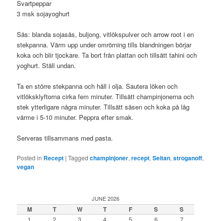
Svartpeppar
3 msk sojayoghurt
Sås: blanda sojasås, buljong, vitlökspulver och arrow root i en
stekpanna. Värm upp under omrörning tills blandningen börjar
koka och blir tjockare. Ta bort från plattan och tillsätt tahini och
yoghurt. Ställ undan.
Ta en större stekpanna och häll i olja. Sautera löken och
vitlöksklyftorna cirka fem minuter. Tillsätt champinjonerna och
stek ytterligare några minuter. Tillsätt såsen och koka på låg
värme i 5-10 minuter. Peppra efter smak.
Serveras tillsammans med pasta.
Posted in
Recept
|
Tagged
champinjoner
,
recept
,
Seitan
,
stroganoff
,
vegan
JUNE 2026
M
T
W
T
F
S
S
1
2
3
4
5
6
7