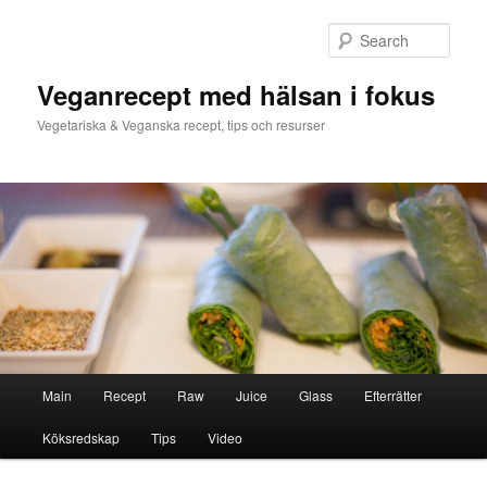
Skip
Skip
to
to
Sear
primary
secondary
content
content
Veganrecept med hälsan i fokus
Vegetariska & Veganska recept, tips och resurser
Main
Main
Recept
Raw
Juice
Glass
Efterrätter
menu
Köksredskap
Tips
Video