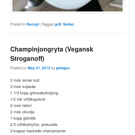
Posted in
Recept
|
Tagged
grill
,
Seitan
Champinjongryta (Vegansk
Stroganoff)
Posted on
May 21, 2012
by
pelogeo
2 msk arrow root
3 msk sojasås
1 1/3 kopp grönsaksbuljong
1/2 tsk vitlökspulver
2 msk tahini
2 msk olivolja
1 kopp grönlök
2-3 vitlöksklyftor, pressade.
3 koppar hackade champinjoner