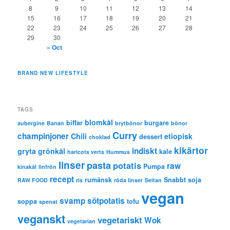
8
9
10
11
12
13
14
15
16
17
18
19
20
21
22
23
24
25
26
27
28
29
30
« Oct
BRAND NEW LIFESTYLE
TAGS
blomkål
biffar
burgare
aubergine
Banan
brytbönor
bönor
Curry
champinjoner
Chili
etiopisk
dessert
choklad
kikärtor
indiskt
gryta
grönkål
kale
haricots verts
Hummus
linser
pasta
potatis
raw
Pumpa
kinakål
linfrön
recept
rumänsk
Snabbt
soja
RAW FOOD
ris
röda linser
Seitan
vegan
svamp
sötpotatis
soppa
tofu
spenat
veganskt
vegetariskt
Wok
vegetarian