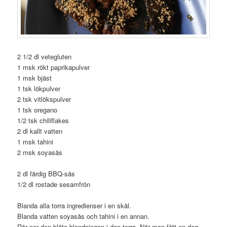
2 1/2 dl vetegluten
1 msk rökt paprikapulver
1 msk bjäst
1 tsk lökpulver
2 tsk vitlökspulver
1 tsk oregano
1/2 tsk chiliflakes
2 dl kallt vatten
1 msk tahini
2 msk soyasås
2 dl färdig BBQ-sås
1/2 dl rostade sesamfrön
Blanda alla torra ingredienser i en skål.
Blanda vatten soyasås och tahini i en annan.
Rör ner den blöta blandningen i den torra. När man fått en deg